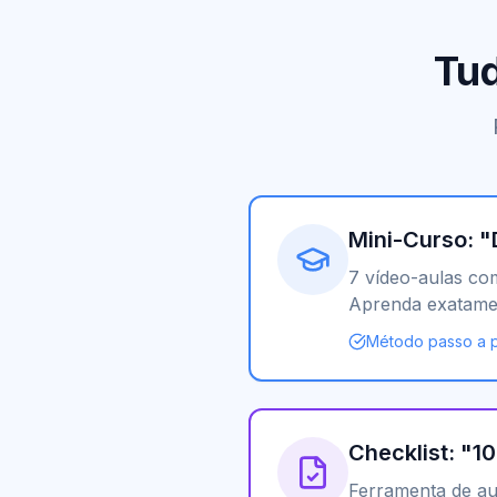
Tud
Mini-Curso: "
7 vídeo-aulas co
Aprenda exatamen
Método passo a p
Checklist: "1
Ferramenta de au